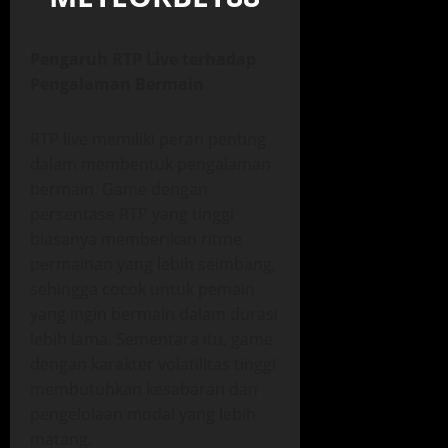
Pengaruh RTP Live terhadap
Pengalaman Bermain
RTP live memiliki peran penting
dalam membentuk pengalaman
bermain. Game dengan
persentase RTP yang tinggi
biasanya memberikan ritme
permainan yang lebih seimbang,
sehingga cocok untuk pemain
yang ingin bermain dalam durasi
lebih lama. Sementara itu, game
dengan karakter volatilitas tinggi
membutuhkan kesabaran dan
pengelolaan modal yang lebih
matang.