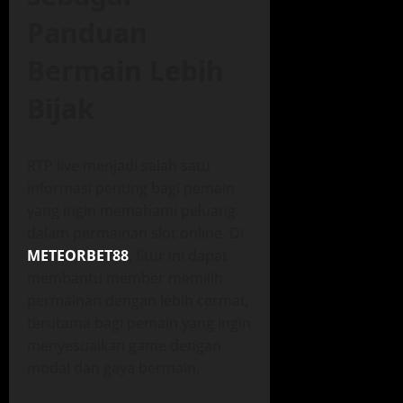
Panduan
Bermain Lebih
Bijak
RTP live menjadi salah satu
informasi penting bagi pemain
yang ingin memahami peluang
dalam permainan slot online. Di
METEORBET88
, fitur ini dapat
membantu member memilih
permainan dengan lebih cermat,
terutama bagi pemain yang ingin
menyesuaikan game dengan
modal dan gaya bermain.