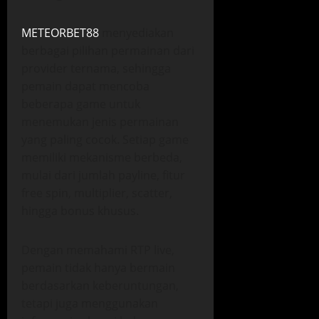
METEORBET88
menyediakan
berbagai pilihan permainan dari
provider ternama, sehingga
pemain dapat mencoba
beberapa game untuk
menemukan jenis permainan
yang paling cocok. Setiap game
memiliki mekanisme berbeda,
mulai dari jumlah payline, fitur
free spin, multiplier, scatter,
hingga bonus khusus.
Dengan memahami RTP live,
pemain tidak hanya bermain
berdasarkan keberuntungan,
tetapi juga menggunakan