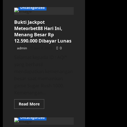
about
Bukti
Uncategorized
Jackpot
Meteorbet88
Hari
Ini,
Bukti Jackpot
Menang
Meteorbet88 Hari Ini,
Besar
Rp
Menang Besar Rp
100.000.000
12.590.000 Dibayar Lunas
Dibayar
Lunas
admin
Juni 4, 2026
0
Selamat kepada ID : AQI*
yang berhasil
mendapatkan kemenangan
besar saat memainkan
game Sugar Rush 1000.
Kemenangan...
Read
Read More
more
about
Bukti
Uncategorized
Jackpot
Meteorbet88