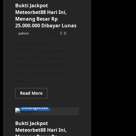
Hari
Ini,
Bukti Jackpot
Menang
Meteorbet88 Hari Ini,
Besar
Rp
Menang Besar Rp
12.590.000
25.000.000 Dibayar Lunas
Dibayar
Lunas
admin
Juni 4, 2026
0
Selamat kepada ID :
IMA***** yang berhasil
mendapatkan kemenangan
besar saat memainkan
game Gates of Olympus
1000....
Read
Read More
more
about
Bukti
Uncategorized
Jackpot
Meteorbet88
Hari
Ini,
Bukti Jackpot
Menang
Meteorbet88 Hari Ini,
Besar
Rp