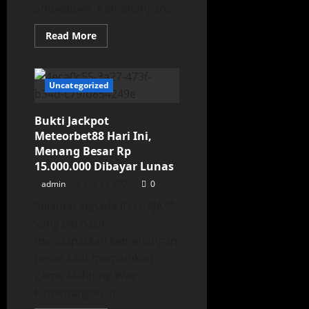
Showdown. Kemenangan...
Read
Read More
more
about
Bukti
Jackpot
Meteorbet88
Uncategorized
Hari
Ini,
Menang
Bukti Jackpot
Besar
Rp
Meteorbet88 Hari Ini,
26.000.000
Menang Besar Rp
Dibayar
Lunas
15.000.000 Dibayar Lunas
admin
Juni 13, 2026
0
Selamat kepada ID : PAJA**
yang berhasil
mendapatkan kemenangan
besar saat memainkan
game Mahjong Ways.
Kemenangan ini...