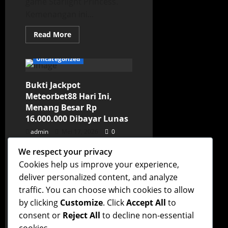
game Starlight Princess.
Kemenangan ini...
Read
Read More
more
about
Bukti
Uncategorized
Jackpot
Meteorbet88
Hari
Ini,
Bukti Jackpot
Menang
Meteorbet88 Hari Ini,
Besar
Rp
Menang Besar Rp
76.000.000
16.000.000 Dibayar Lunas
Dibayar
Lunas
admin
Mei 17, 2026
0
Selamat kepada ID :
We respect your privacy
hok**** yang berhasil
Cookies help us improve your experience,
mendapatkan kemenangan
deliver personalized content, and analyze
besar saat memainkan
traffic. You can choose which cookies to allow
game Wild Bounty
by clicking
Customize
. Click
Accept All
to
Showdown. Kemenangan...
consent or
Reject All
to decline non-essential
cookies.