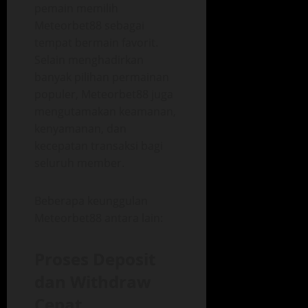
pemain memilih
Meteorbet88 sebagai
tempat bermain favorit.
Selain menghadirkan
banyak pilihan permainan
populer, Meteorbet88 juga
mengutamakan keamanan,
kenyamanan, dan
kecepatan transaksi bagi
seluruh member.
Beberapa keunggulan
Meteorbet88 antara lain:
Proses Deposit
dan Withdraw
Cepat