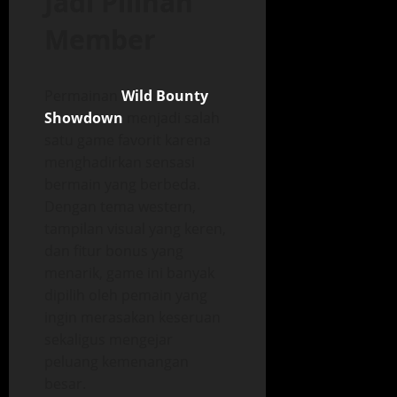
Jadi Pilihan
Member
Permainan
Wild Bounty
Showdown
menjadi salah
satu game favorit karena
menghadirkan sensasi
bermain yang berbeda.
Dengan tema western,
tampilan visual yang keren,
dan fitur bonus yang
menarik, game ini banyak
dipilih oleh pemain yang
ingin merasakan keseruan
sekaligus mengejar
peluang kemenangan
besar.