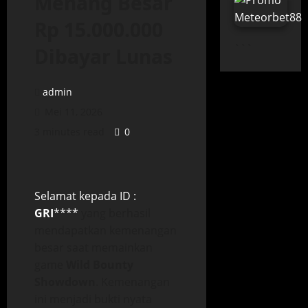
Menang Besar
Rp 15.000.000
```
Dibayar Lunas
admin
Mei 11, 2026
3 minutes read
0
Selamat kepada ID :
GRI
****
yang berhasil
mendapatkan kemenangan
besar saat memainkan
game
Wild Bounty
Showdown
. Kemenangan
ini menjadi bukti nyata