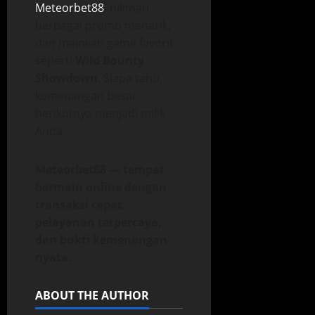
Meteorbet88
, nikmati
berbagai promo menarik,
dan mainkan game favorit
seperti
Wild Bounty
Showdown
. Siapa tahu,
kemenangan besar
berikutnya menjadi milik
Anda.
Meteorbet88 — tempat
bermain online dengan
transaksi cepat,
pelayanan terpercaya,
dan bukti kemenangan
nyata.
ABOUT THE AUTHOR