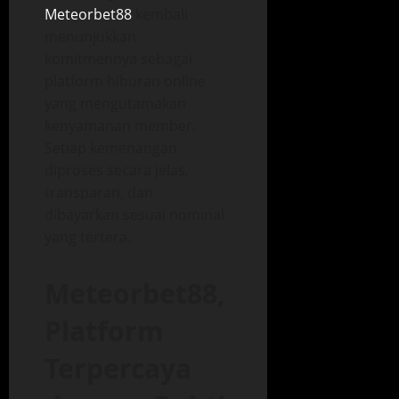
Meteorbet88
kembali
menunjukkan
komitmennya sebagai
platform hiburan online
yang mengutamakan
kenyamanan member.
Setiap kemenangan
diproses secara jelas,
transparan, dan
dibayarkan sesuai nominal
yang tertera.
Meteorbet88,
Platform
Terpercaya