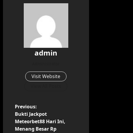
admin
Administrator
Visit Website
View All Posts
P
Previous:
Bukti Jackpot
o
Meteorbet88 Hari Ini,
Menang Besar Rp