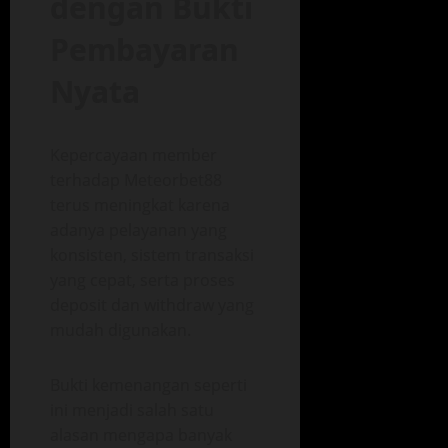
dengan Bukti
Pembayaran
Nyata
Kepercayaan member
terhadap Meteorbet88
terus meningkat karena
adanya pelayanan yang
konsisten, sistem transaksi
yang cepat, serta proses
deposit dan withdraw yang
mudah digunakan.
Bukti kemenangan seperti
ini menjadi salah satu
alasan mengapa banyak