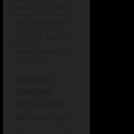
berkomitmen memberikan
layanan transaksi yang
aman, cepat, dan nyaman
bagi seluruh member.
Setiap kemenangan yang
berhasil diraih akan
diproses sesuai ketentuan
yang berlaku.
Saatnya
Menjadi
Pemenang
Berikutnya