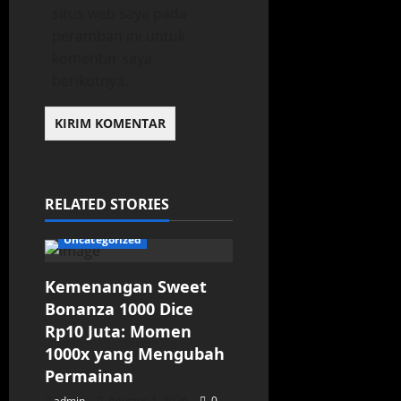
situs web saya pada
peramban ini untuk
komentar saya
berikutnya.
RELATED STORIES
Uncategorized
Kemenangan Sweet
Bonanza 1000 Dice
Rp10 Juta: Momen
1000x yang Mengubah
Permainan
admin
Agustus 1, 2026
0