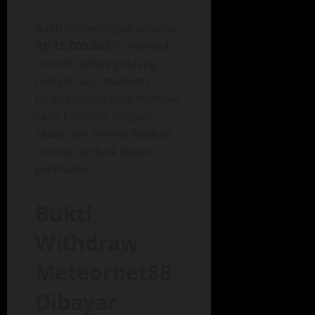
Bukti kemenangan sebesar
Rp 15.000.000
ini menjadi
contoh bahwa peluang
meraih hasil maksimal
tetap terbuka bagi member
yang bermain dengan
sabar dan memanfaatkan
momen terbaik dalam
permainan.
Bukti
Withdraw
Meteorbet88
Dibayar