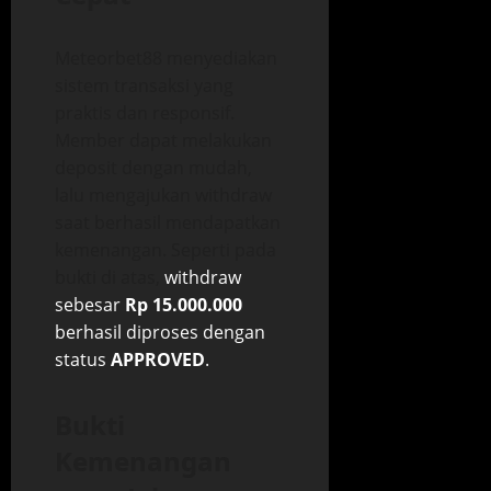
Meteorbet88 menyediakan
sistem transaksi yang
praktis dan responsif.
Member dapat melakukan
deposit dengan mudah,
lalu mengajukan withdraw
saat berhasil mendapatkan
kemenangan. Seperti pada
bukti di atas,
withdraw
sebesar
Rp 15.000.000
berhasil diproses dengan
status
APPROVED
.
Bukti
Kemenangan