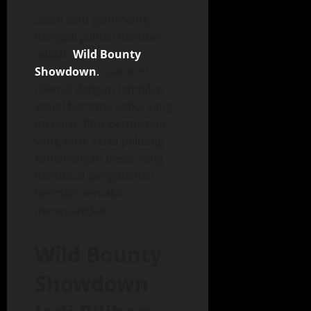
Salah satu game yang
menjadi pilihan member
adalah
Wild Bounty
Showdown
.
Game ini
dikenal dengan tampilan
visual bertema koboi yang
menarik, fitur permainan
yang seru, serta peluang
kemenangan besar yang
membuat pengalaman
bermain semakin
menegangkan.
Wild Bounty
Showdown