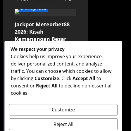
Uncategorized
Jackpot Meteorbet88
2026: Kisah
Kemenangan Besar
dengan Dokumentasi
We respect your privacy
Hasil Terbaru
Cookies help us improve your experience,
admin
Juli 31, 2026
0
deliver personalized content, and analyze
traffic. You can choose which cookies to allow
Uncategorized
by clicking
Customize
. Click
Accept All
to
consent or
Reject All
to decline non-essential
Jackpot Meteorbet88
cookies.
2026: Dokumentasi
Kemenangan Terbaru
dengan Tampilan
Customize
Premium
admin
Juli 31, 2026
0
Reject All